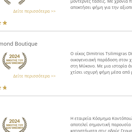
μοντέρνες τάσεις. Με χρόνια 
αποκτήσει φήμη για την αξιοπισ
Δείτε περισσότερα >>
iamond Boutique
Ο οίκος Dimitrios Tsilimigras 
οικογενειακή παράδοση στον 
στη Μύκονο. Με μια ιστορία ά
χτίσει ισχυρή φήμη μέσα από μ
Δείτε περισσότερα >>
Η εταιρεία Κόσμημα Κοντόπουλ
αποτελεί σημαντική παρουσία 
καταστήματα στις οδούς Γερμα