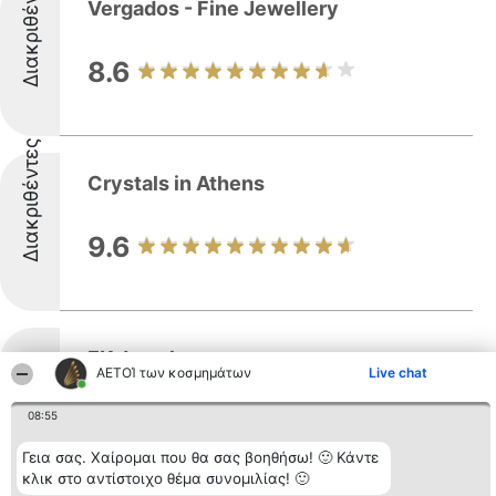
Διακριθέντες
Vergados - Fine Jewellery
8.6
Διακριθέντες
Crystals in Athens
9.6
EK Jewelry
ΑΕΤΟΊ των κοσμημάτων
Live chat
Διακριθέντες
Η EK Jewelry διατηρεί ατελιέ στο κέντρο
08:55
της Αθήνας και ειδικεύεται στη
δημιουργία χειροποίητων χρυσών
Γεια σας. Χαίρομαι που θα σας βοηθήσω! 🙂 Κάντε
κοσμημάτων με χαρακτήρα
κλικ στο αντίστοιχο θέμα συνομιλίας! 🙂
μοναδικότητας. Η εταιρεία παρουσιάζει