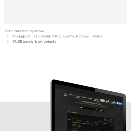
Αετοί των κοσμημάτων
Κοσμήματα, Χειροποίητα Κοσμήματα, Ρολόγια - Αθήνα
CUBE jewels & art objects