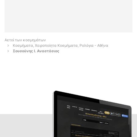
Αετοί των κοσμημάτων
Κοσμήματα, Χειροποίητα Κοσμήματα, Ρολόγια - Αθήνα
Σουσούνης Ι. Αναστάσιος