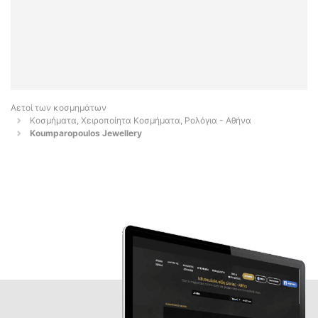
Αετοί των κοσμημάτων
Κοσμήματα, Χειροποίητα Κοσμήματα, Ρολόγια - Αθήνα
Koumparopoulos Jewellery