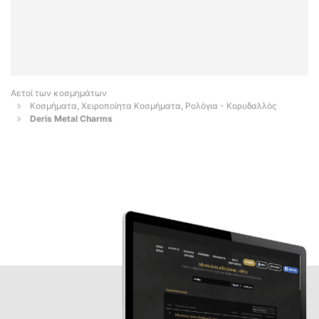
Αετοί των κοσμημάτων
Κοσμήματα, Χειροποίητα Κοσμήματα, Ρολόγια - Κορυδαλλός
Deris Metal Charms