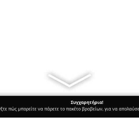
Συγχαρητήρια!
γξτε πώς μπορείτε να πάρετε το πακέτο βραβείων, για να απολαύσε
α Κοσμήματα, Ρολόγια - Αθήνα
Margie handcraft