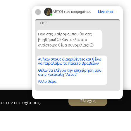
ΑΕΤΟΊ των κοσμημάτων
Live chat
13:38
Γεια σας. Χαίρομαι που θα σας
βοηθήσω! 🙂 Κάντε κλικ στο
αντίστοιχο θέμα συνομιλίας! 🙂
Ανήκω στους διακριθέντες και θέλω
να παραλάβω το πακέτο βραβείων
Θέλω να ελέγξω την επιχείρηση μου
στην κατάταξη "Αετοί"
Άλλο θέμα
Έλεγχος
τε την επιτυχία σας.