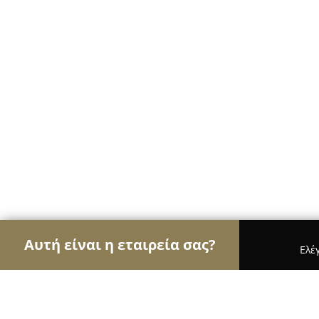
Αυτή είναι η εταιρεία σας?
Ελέ
Αετοί των κοσμημάτων
Κοσμήματα, Χειροποίητ