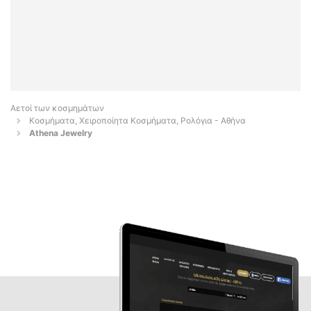
Αετοί των κοσμημάτων
Κοσμήματα, Χειροποίητα Κοσμήματα, Ρολόγια - Αθήνα
Athena Jewelry