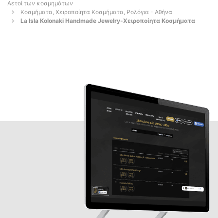
Αετοί των κοσμημάτων
Κοσμήματα, Χειροποίητα Κοσμήματα, Ρολόγια - Αθήνα
La Isla Kolonaki Handmade Jewelry-Χειροποίητα Κοσμήματα