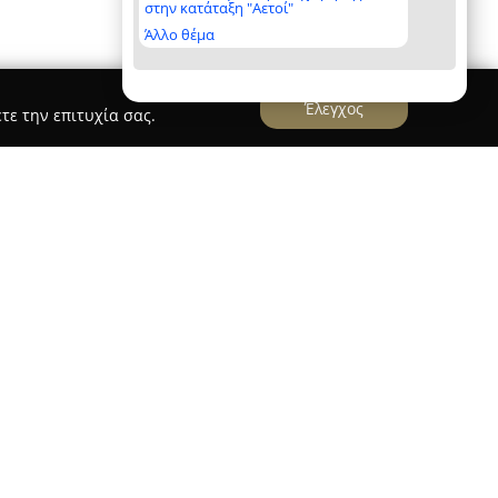
στην κατάταξη "Αετοί"
Άλλο θέμα
Έλεγχος
τε την επιτυχία σας.
ό κέντρο της Αθήνας, στη διεύθυνση
τη θέση της ως σημείο αναφοράς από το 1967.
ριο των αρχών του 20ού αιώνα, το οποίο
λλοντας στη διαμόρφωση μιας ιδιαίτερης
ης εταιρικής φιλοσοφίας είναι η ανάδειξη της
οκλειστικότητας, μέσα από συλλογές κοσμημάτων
στών, που περιλαμβάνουν δημιουργίες σε χρυσό