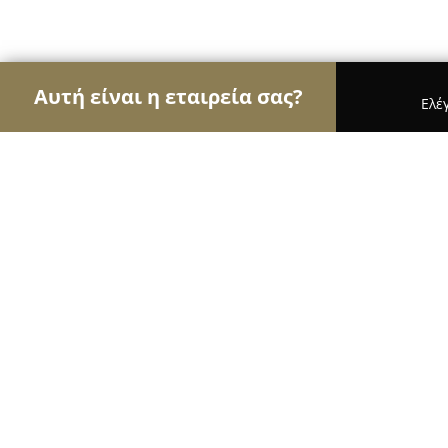
Αυτή είναι η εταιρεία σας?
Ελέ
Αετοί των κοσμημάτων
Κοσμήματα, Χειροποίητ
KORI
9.8
(65)