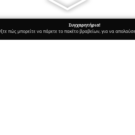
Συγχαρητήρια!
γξτε πώς μπορείτε να πάρετε το πακέτο βραβείων, για να απολαύσε
α Κοσμήματα, Ρολόγια - Αθήνα
KORI
Σχετικά με την εταιρεία:
Η
KORI
λειτουργεί στο ιστορικ
Μητροπόλεως 13, διατηρώντας 
Εδρεύει σε ένα νεοκλασικό κτί
παραμένει αναλλοίωτο, συμβά
Δείτε περισσότερα >>
ατμόσφαιρας. Βασικός άξονας τ
υψηλής αισθητικής και της απ
καταξιωμένων Ελλήνων σχεδια