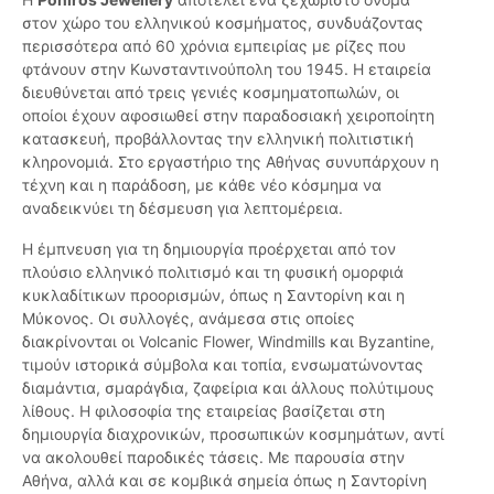
στον χώρο του ελληνικού κοσμήματος, συνδυάζοντας
περισσότερα από 60 χρόνια εμπειρίας με ρίζες που
φτάνουν στην Κωνσταντινούπολη του 1945. Η εταιρεία
διευθύνεται από τρεις γενιές κοσμηματοπωλών, οι
οποίοι έχουν αφοσιωθεί στην παραδοσιακή χειροποίητη
κατασκευή, προβάλλοντας την ελληνική πολιτιστική
κληρονομιά. Στο εργαστήριο της Αθήνας συνυπάρχουν η
τέχνη και η παράδοση, με κάθε νέο κόσμημα να
αναδεικνύει τη δέσμευση για λεπτομέρεια.
Η έμπνευση για τη δημιουργία προέρχεται από τον
πλούσιο ελληνικό πολιτισμό και τη φυσική ομορφιά
κυκλαδίτικων προορισμών, όπως η Σαντορίνη και η
Μύκονος. Οι συλλογές, ανάμεσα στις οποίες
διακρίνονται οι Volcanic Flower, Windmills και Byzantine,
τιμούν ιστορικά σύμβολα και τοπία, ενσωματώνοντας
διαμάντια, σμαράγδια, ζαφείρια και άλλους πολύτιμους
λίθους. Η φιλοσοφία της εταιρείας βασίζεται στη
δημιουργία διαχρονικών, προσωπικών κοσμημάτων, αντί
να ακολουθεί παροδικές τάσεις. Με παρουσία στην
Αθήνα, αλλά και σε κομβικά σημεία όπως η Σαντορίνη