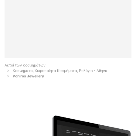
Αετοί των κοσμημάτων
Κοσμήματα, Χειροποίητα Κοσμήματα, Ρολόγια - Αθήνα
Poniros Jewellery