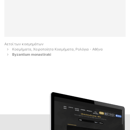
Αετοί των κοσμημάτων
Κοσμήματα, Χειροποίητα Κοσμήματα, Ρολόγια - Αθήνα
Byzantium monastiraki