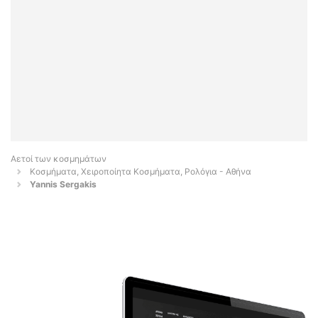
Αετοί των κοσμημάτων
Κοσμήματα, Χειροποίητα Κοσμήματα, Ρολόγια - Αθήνα
Yannis Sergakis