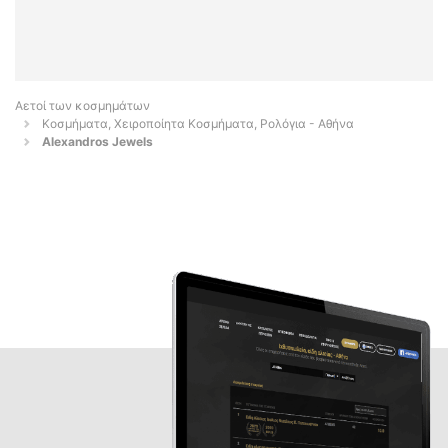
Αετοί των κοσμημάτων
Κοσμήματα, Χειροποίητα Κοσμήματα, Ρολόγια - Αθήνα
Alexandros Jewels