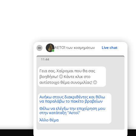
ΑΕΤΟΊ των κοσμημάτων
Live chat
11:44
Γεια σας. Χαίρομαι που θα σας
βοηθήσω! 🙂 Κάντε κλικ στο
αντίστοιχο θέμα συνομιλίας! 🙂
Ανήκω στους διακριθέντες και θέλω
να παραλάβω το πακέτο βραβείων
Θέλω να ελέγξω την επιχείρηση μου
στην κατάταξη "Αετοί"
Άλλο θέμα