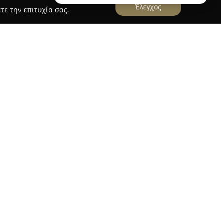
Έλεγχος
τε την επιτυχία σας.
έντρο της Αθήνας, στην Πανεπιστημίου 59, μέσα
ι αναγνωρίζεται ως αξιόπιστη επιλογή για όσους
εταιρεία ειδικεύεται τόσο στην πώληση όσο και
οσφέροντας ένα πλήρες φάσμα σχετικών
λαμβάνει πλούσια συλλογή από ρολόγια χειρός,
 διαθέτει μπαταρίες υψηλής ποιότητας.
ισμένο εργαστήριο της Service Watch
θε τύπο και μάρκα ρολογιού, διασφαλίζοντας
πηρέτηση. Προσφέρει μια πλήρη γκάμα
όπως αναπαλαίωση αντίκων, επιμεταλλώσεις και