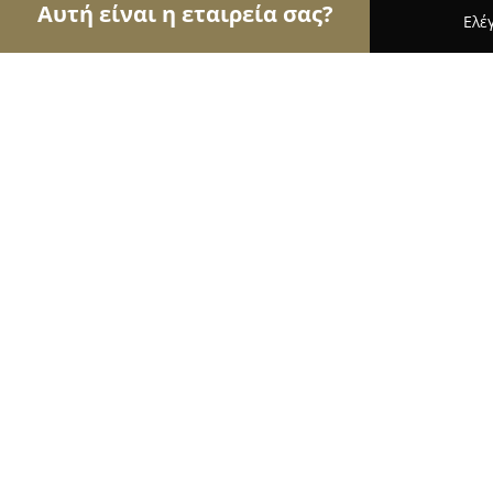
Αυτή είναι η εταιρεία σας?
Ελέ
Αετοί των κοσμημάτων
Κοσμήματα, Χειροποίητ
Service Watch
8.3
(14)
Αθήνα, Πανεπιστημίου 59 - Εμμανουήλ Μπενάκη 5
Εμφάνιση αριθμού τηλεφώνου