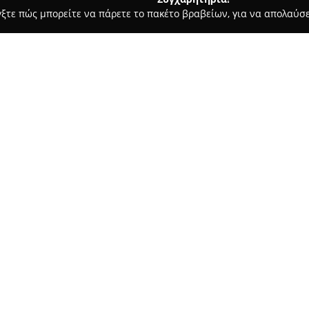
γξτε πώς μπορείτε να πάρετε το πακέτο βραβείων, για να απολαύσε
α Κοσμήματα, Ρολόγια - Αθήνα
Service Watch
Σχετικά με την εταιρεία:
Η
Service Watch
εδρεύει στο κ
στη Στοά ΦΙΞ στην Ομόνοια, κα
ενδιαφέρονται για ρολόγια. Η 
στην επισκευή ωρολογίων, πρ
Δείτε περισσότερα >>
υπηρεσιών. Το κατάστημα περι
τοίχου, ξυπνητήρια και επίσης
Το σύγχρονο και πλήρως εξοπλ
, Ομόνοια (εντός στοάς)
αναλαμβάνει επισκευές για κά
υψηλού επιπέδου τεχνική εξυ
ανταλλακτικών και υπηρεσίες 