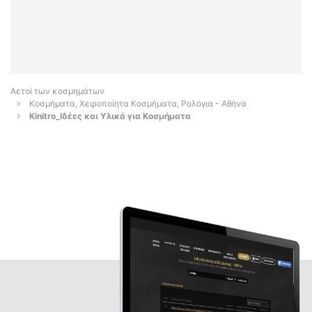
Αετοί των κοσμημάτων
Κοσμήματα, Χειροποίητα Κοσμήματα, Ρολόγια - Αθήνα
Kinitro_Ιδέες και Υλικά για Κοσμήματα