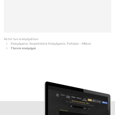
Αετοί των κοσμημάτων
Κοσμήματα, Χειροποίητα Κοσμήματα, Ρολόγια - Αθήνα
Γλυνια κοσμημα