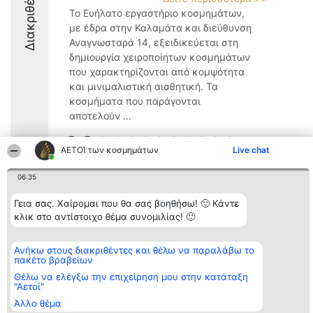
Διακριθέντες
Το Ευήλατο εργαστήριο κοσμημάτων,
με έδρα στην Καλαμάτα και διεύθυνση
Αναγνωσταρά 14, εξειδικεύεται στη
δημιουργία χειροποίητων κοσμημάτων
που χαρακτηρίζονται από κομψότητα
και μινιμαλιστική αισθητική. Τα
κοσμήματα που παράγονται
αποτελούν ...
8.9
ΑΕΤΟΊ των κοσμημάτων
Live chat
06:35
Διοργανωτής της
Κατάταξη
Επικοινωνία
κατάταξης
Διακριθέντες
Επικοινωνία
Γεια σας. Χαίρομαι που θα σας βοηθήσω! 🙂 Κάντε
BEAUTIFUL COMPANY
Λίστα όλων
κλικ στο αντίστοιχο θέμα συνομιλίας! 🙂
Μονοπρόσωπη ΙΚΕ
των
ΤΗΛ. ΕΠΙΚΟΙΝΩΝΙΑΣ:
διακριθέντων
2104128019
Μεθοδολογία
Ανήκω στους διακριθέντες και θέλω να παραλάβω το
email:
Όροι &
πακέτο βραβείων
aetoi@beautifulcompany.co
προϋποθέσεις
ΠΟΛΙΤΙΚΗ
Θέλω να ελέγξω την επιχείρηση μου στην κατάταξη
"Αετοί"
ΑΠΟΡΡΗΤΟΥ
Άλλο θέμα