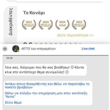
Διακριθέντες
Το Κανάρι
Δείτε περισσότερα >>
8.6
ΑΕΤΟΊ των κοσμημάτων
Live chat
16:09
Διοργανωτής της
Κατάταξη
Επικοινωνία
κατάταξης
Διακριθέντες
Επικοινωνία
Γεια σας. Χαίρομαι που θα σας βοηθήσω! 🙂 Κάντε
BEAUTIFUL COMPANY
Λίστα όλων
κλικ στο αντίστοιχο θέμα συνομιλίας! 🙂
Μονοπρόσωπη ΙΚΕ
των
ΤΗΛ. ΕΠΙΚΟΙΝΩΝΙΑΣ:
διακριθέντων
2104128019
Μεθοδολογία
Ανήκω στους διακριθέντες και θέλω να παραλάβω το
email:
Όροι &
πακέτο βραβείων
aetoi@beautifulcompany.co
προϋποθέσεις
ΠΟΛΙΤΙΚΗ
Θέλω να ελέγξω την επιχείρηση μου στην κατάταξη
ΑΠΟΡΡΗΤΟΥ
"Αετοί"
Άλλο θέμα