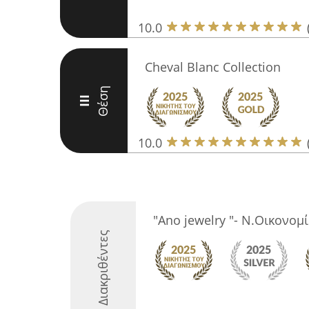
10.0
Cheval Blanc Collection
Θέση
III
10.0
"Ano jewelry "- Ν.Οικονομ
Διακριθέντες