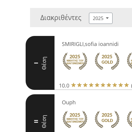
Διακριθέντες
2025
SMIRIGLI,sofia ioannidi
Θέση
I
10.0
Ouph
Θέση
II