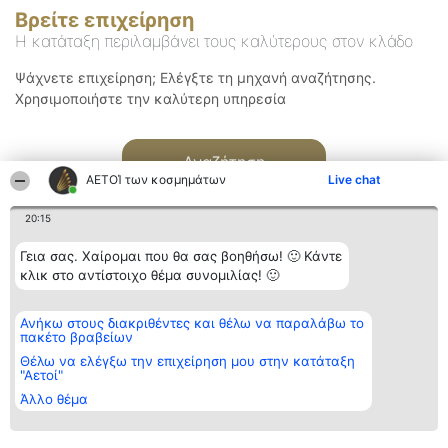
Βρείτε επιχείρηση
Η κατάταξη περιλαμβάνει τους καλύτερους στον κλάδο
Ψάχνετε επιχείρηση; Ελέγξτε τη μηχανή αναζήτησης.
Χρησιμοποιήστε την καλύτερη υπηρεσία
Αναζήτηση
ΑΕΤΟΊ των κοσμημάτων
Live chat
20:15
Γεια σας. Χαίρομαι που θα σας βοηθήσω! 🙂 Κάντε
κλικ στο αντίστοιχο θέμα συνομιλίας! 🙂
Διοργανωτής της
Κατάταξη
Επικοινωνία
Ανήκω στους διακριθέντες και θέλω να παραλάβω το
κατάταξης
Διακριθέντες
Επικοινωνία
πακέτο βραβείων
BEAUTIFUL COMPANY
Λίστα όλων
Μονοπρόσωπη ΙΚΕ
των
Θέλω να ελέγξω την επιχείρηση μου στην κατάταξη
ΤΗΛ. ΕΠΙΚΟΙΝΩΝΙΑΣ:
διακριθέντων
"Αετοί"
2104128019
Μεθοδολογία
Άλλο θέμα
email:
Όροι &
aetoi@beautifulcompany.co
προϋποθέσεις
ΠΟΛΙΤΙΚΗ
ΑΠΟΡΡΗΤΟΥ