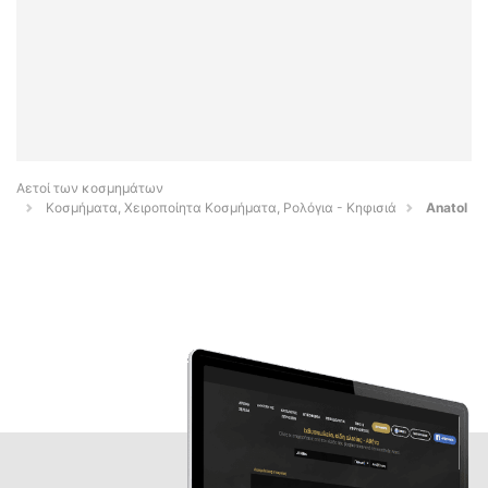
Αετοί των κοσμημάτων
Κοσμήματα, Χειροποίητα Κοσμήματα, Ρολόγια - Κηφισιά
Anatol