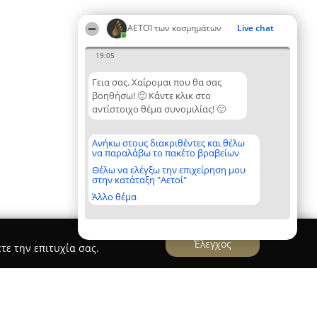
ΑΕΤΟΊ των κοσμημάτων
Live chat
19:05
Γεια σας. Χαίρομαι που θα σας
βοηθήσω! 🙂 Κάντε κλικ στο
αντίστοιχο θέμα συνομιλίας! 🙂
Ανήκω στους διακριθέντες και θέλω
να παραλάβω το πακέτο βραβείων
Θέλω να ελέγξω την επιχείρηση μου
στην κατάταξη "Αετοί"
Άλλο θέμα
Έλεγχος
τε την επιτυχία σας.