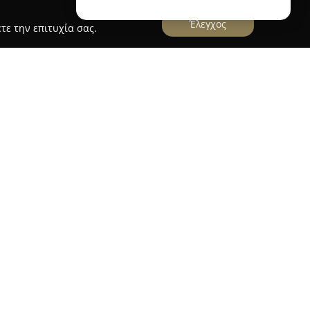
Έλεγχος
τε την επιτυχία σας.
γνωστή και ως Jewelrybox, βρίσκεται στο κέντρο
ωθεί στον τομέα των κοσμημάτων για πάνω από
0 και έχει χτίσει τη φήμη της μέσα από την
σκευή και την εξειδίκευση στον χώρο. Το
συλλογή χρυσών και ασημένιων κοσμημάτων,
άρ, καλύπτοντας κάθε αισθητική και ανάγκη.
ριλαμβάνει τόσο διαχρονικά κλασικά όσο και
φαση στην ανάδειξη της προσωπικής αισθητικής.
νής χρήσης, προσφέρονται ιδιαίτερα προϊόντα