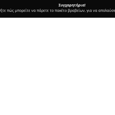
Συγχαρητήρια!
γξτε πώς μπορείτε να πάρετε το πακέτο βραβείων, για να απολαύσε
α Κοσμήματα, Ρολόγια - Καλαμάτα
Κανελλόπουλος
Σχετικά με την εταιρεία:
Η εταιρεία
Κανελλόπουλος
, 
της Καλαμάτας και έχει εδραι
έξι δεκαετίες. Ιδρύθηκε το 196
προσήλωση στην ποιοτική κατα
Δείτε περισσότερα >>
κατάστημα διαθέτει πλούσια 
ρολογιών και διαφόρων αξεσου
Η γκάμα του Κανελλόπουλου πε
σύγχρονα σχέδια, δίνοντας έμ
Εκτός από κοσμήματα καθημερι