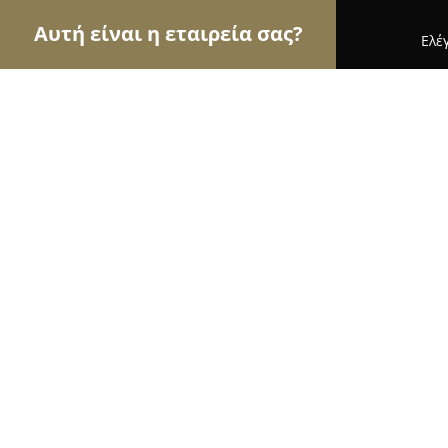
Αυτή είναι η εταιρεία σας?
Ελέ
Αετοί των κοσμημάτων
Κοσμήματα, Χειροποίητ
Κανελλόπουλος
8.6
(7)
Καλαμάτα, Καλαμάτα
Εμφάνιση αριθμού τηλεφώνου