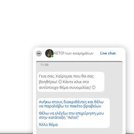
ΑΕΤΟΊ των κοσμημάτων
Live chat
11:30
Γεια σας. Χαίρομαι που θα σας
βοηθήσω! 🙂 Κάντε κλικ στο
αντίστοιχο θέμα συνομιλίας! 🙂
Ανήκω στους διακριθέντες και θέλω
να παραλάβω το πακέτο βραβείων
Θέλω να ελέγξω την επιχείρηση μου
στην κατάταξη "Αετοί"
Άλλο θέμα