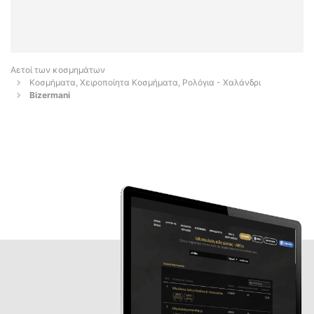
Αετοί των κοσμημάτων
Κοσμήματα, Χειροποίητα Κοσμήματα, Ρολόγια - Χαλάνδρι
Bizermani