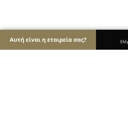
Αυτή είναι η εταιρεία σας?
Ελέ
Αετοί των κοσμημάτων
Κοσμήματα, Χειροποίητ
Kalfidis personal & precious / Kosm