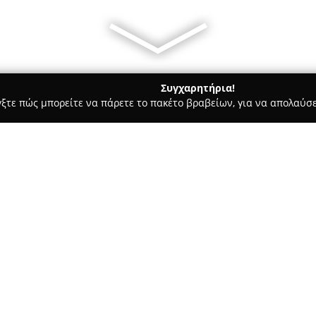
Συγχαρητήρια!
γξτε πώς μπορείτε να πάρετε το πακέτο βραβείων, για να απολαύσε
α Κοσμήματα, Ρολόγια - Πανόραμα
Kalfidis personal & preciou
io
Σχετικά με την εταιρεία:
Η επιχείρηση
Kalfidis persona
στον τομέα των κοσμημάτων, μ
χαρακτηρίζεται από αφοσίωση
μοναδικών χειροποίητων κοσμ
Δείτε περισσότερα >>
"KOSMIO" σηματοδότησε την ε