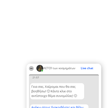
ΑΕΤΟΊ των κοσμημάτων
Live chat
21:57
Γεια σας. Χαίρομαι που θα σας
βοηθήσω! 🙂 Κάντε κλικ στο
αντίστοιχο θέμα συνομιλίας! 🙂
Ανήκω στους διακριθέντες και θέλω