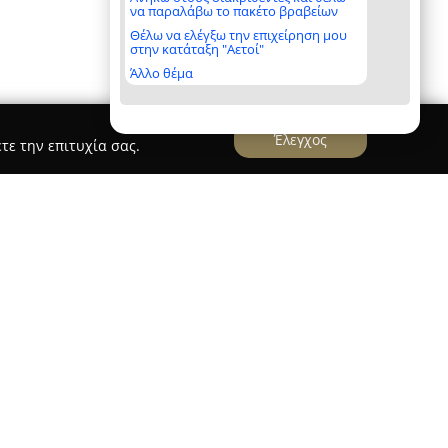
να παραλάβω το πακέτο βραβείων
Θέλω να ελέγξω την επιχείρηση μου
στην κατάταξη "Αετοί"
Άλλο θέμα
Έλεγχος
τε την επιτυχία σας.
s / Kosmio
l & precious / Kosmio
έχει ιστορία τριών γενεών
ε απαρχή το 1940. Η διαδρομή της
 στην αργυροχρυσοχοΐα και τη δημιουργία
ημάτων. Το 1991, η σύσταση του εργαστηρίου
πικέντρωση στον σχεδιασμό και τη παραγωγή