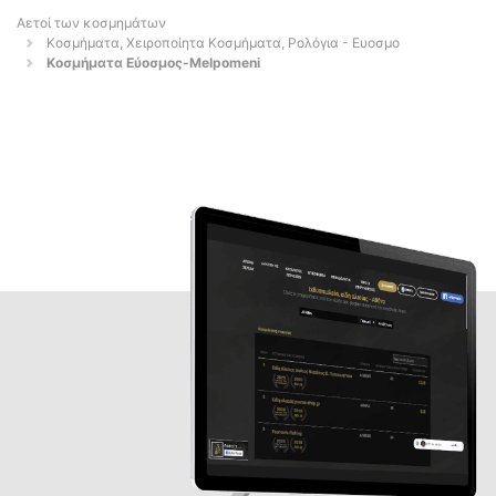
Αετοί των κοσμημάτων
Κοσμήματα, Χειροποίητα Κοσμήματα, Ρολόγια - Ευοσμο
Κοσμήματα Εύοσμος-Melpomeni