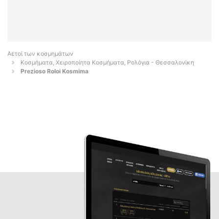
Αετοί των κοσμημάτων
Κοσμήματα, Χειροποίητα Κοσμήματα, Ρολόγια - Θεσσαλονίκη
Prezioso Roloi Kosmima