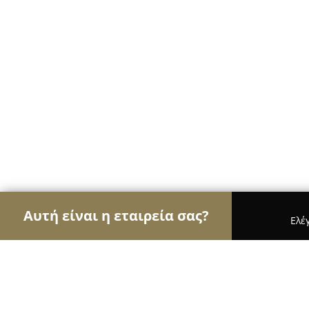
Αυτή είναι η εταιρεία σας?
Ελέ
Αετοί των κοσμημάτων
Κοσμήματα, Χειροποίητ