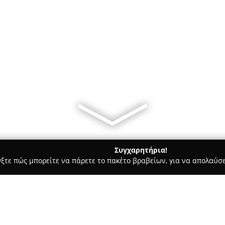
Συγχαρητήρια!
γξτε πώς μπορείτε να πάρετε το πακέτο βραβείων, για να απολαύσε
α Κοσμήματα, Ρολόγια - Αθήνα
farosgold.gr