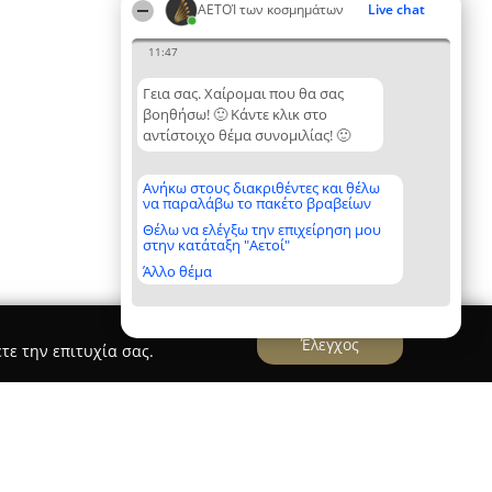
ΑΕΤΟΊ των κοσμημάτων
Live chat
11:47
Γεια σας. Χαίρομαι που θα σας
βοηθήσω! 🙂 Κάντε κλικ στο
αντίστοιχο θέμα συνομιλίας! 🙂
Ανήκω στους διακριθέντες και θέλω
να παραλάβω το πακέτο βραβείων
Θέλω να ελέγξω την επιχείρηση μου
στην κατάταξη "Αετοί"
Άλλο θέμα
Έλεγχος
τε την επιτυχία σας.