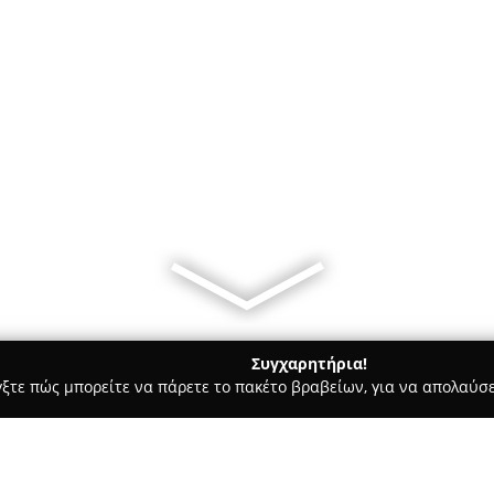
Συγχαρητήρια!
γξτε πώς μπορείτε να πάρετε το πακέτο βραβείων, για να απολαύσε
α Κοσμήματα, Ρολόγια - Ζακυνθοσ
Skamnakis Jewellery