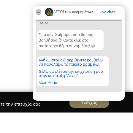
ΑΕΤΟΊ των κοσμημάτων
Live chat
07:40
Γεια σας. Χαίρομαι που θα σας
βοηθήσω! 🙂 Κάντε κλικ στο
αντίστοιχο θέμα συνομιλίας! 🙂
Ανήκω στους διακριθέντες και θέλω
να παραλάβω το πακέτο βραβείων
Θέλω να ελέγξω την επιχείρηση μου
στην κατάταξη "Αετοί"
Άλλο θέμα
Έλεγχος
τε την επιτυχία σας.