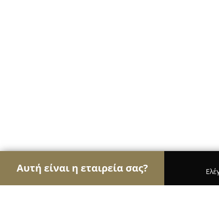
Αυτή είναι η εταιρεία σας?
Ελέ
Αετοί των κοσμημάτων
Κοσμήματα, Χειροποίητ