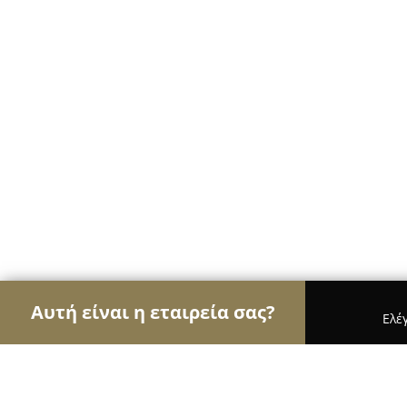
Αυτή είναι η εταιρεία σας?
Ελέ
Αετοί των κοσμημάτων
Κοσμήματα, Χειροποίητ