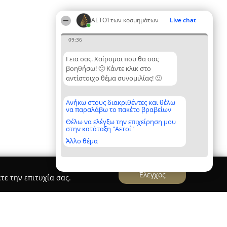
ΑΕΤΟΊ των κοσμημάτων
Live chat
09:36
Γεια σας. Χαίρομαι που θα σας
βοηθήσω! 🙂 Κάντε κλικ στο
αντίστοιχο θέμα συνομιλίας! 🙂
Ανήκω στους διακριθέντες και θέλω
να παραλάβω το πακέτο βραβείων
Θέλω να ελέγξω την επιχείρηση μου
στην κατάταξη "Αετοί"
Άλλο θέμα
Έλεγχος
τε την επιτυχία σας.