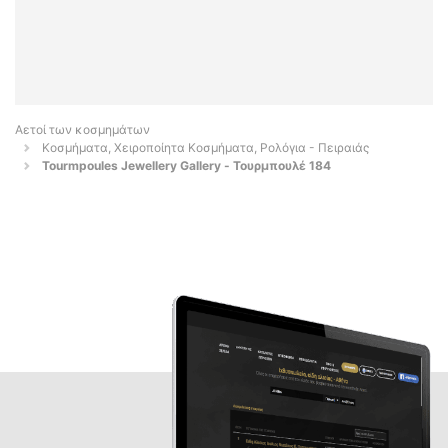
Αετοί των κοσμημάτων
Κοσμήματα, Χειροποίητα Κοσμήματα, Ρολόγια - Πειραιάς
Tourmpoules Jewellery Gallery - Τουρμπουλέ 184