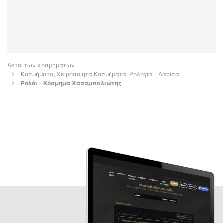
Αετοί των κοσμημάτων
Κοσμήματα, Χειροποίητα Κοσμήματα, Ρολόγια - Λαρισα
Ρολόι - Κόσμημα Χασαμπαλιώτης