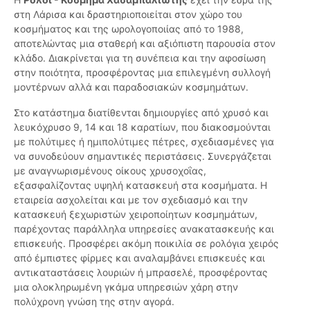
στη Λάρισα και δραστηριοποιείται στον χώρο του
κοσμήματος και της ωρολογοποιίας από το 1988,
αποτελώντας μια σταθερή και αξιόπιστη παρουσία στον
κλάδο. Διακρίνεται για τη συνέπεια και την αφοσίωση
στην ποιότητα, προσφέροντας μια επιλεγμένη συλλογή
μοντέρνων αλλά και παραδοσιακών κοσμημάτων.
Στο κατάστημα διατίθενται δημιουργίες από χρυσό και
λευκόχρυσο 9, 14 και 18 καρατίων, που διακοσμούνται
με πολύτιμες ή ημιπολύτιμες πέτρες, σχεδιασμένες για
να συνοδεύουν σημαντικές περιστάσεις. Συνεργάζεται
με αναγνωρισμένους οίκους χρυσοχοΐας,
εξασφαλίζοντας υψηλή κατασκευή στα κοσμήματα. Η
εταιρεία ασχολείται και με τον σχεδιασμό και την
κατασκευή ξεχωριστών χειροποίητων κοσμημάτων,
παρέχοντας παράλληλα υπηρεσίες ανακατασκευής και
επισκευής. Προσφέρει ακόμη ποικιλία σε ρολόγια χειρός
από έμπιστες φίρμες και αναλαμβάνει επισκευές και
αντικαταστάσεις λουριών ή μπρασελέ, προσφέροντας
μια ολοκληρωμένη γκάμα υπηρεσιών χάρη στην
πολύχρονη γνώση της στην αγορά.