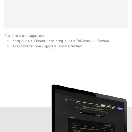
Αετοί των κοσμημάτων
Κοσμήματα, Χειροποίητα Κοσμήματα, Ρολόγια - Ιωάννινα
Χειροποίητα Κοσμήματα ''aroma texnis''