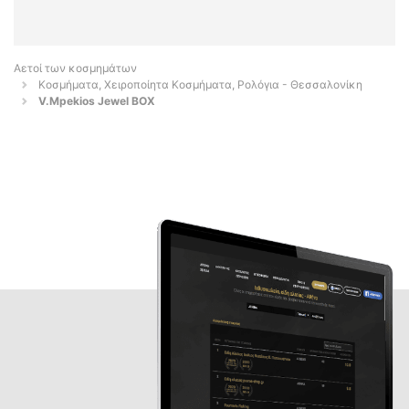
Αετοί των κοσμημάτων
Κοσμήματα, Χειροποίητα Κοσμήματα, Ρολόγια - Θεσσαλονίκη
V.Mpekios Jewel BOX