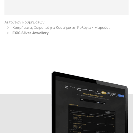
Αετοί των κοσμημάτων
Κοσμήματα, Χειροποίητα Κοσμήματα, Ρολόγια - Μαρούσι
EXIS Silver Jewellery