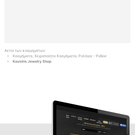
Αετοί των κοσμημάτων
Κοσμήματα, Χειροποίητα Κοσμήματα, Ρολόγια - Ροδοσ
Kasiotis Jewelry Shop