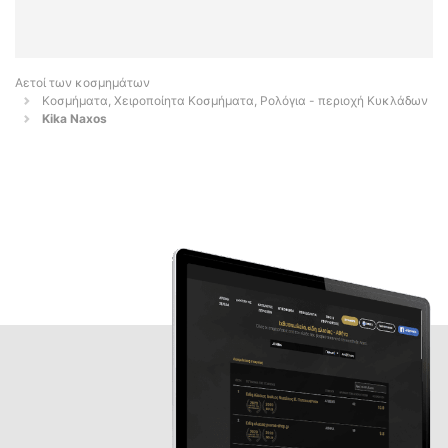
Αετοί των κοσμημάτων
Κοσμήματα, Χειροποίητα Κοσμήματα, Ρολόγια - περιοχή Κυκλάδων
Kika Naxos