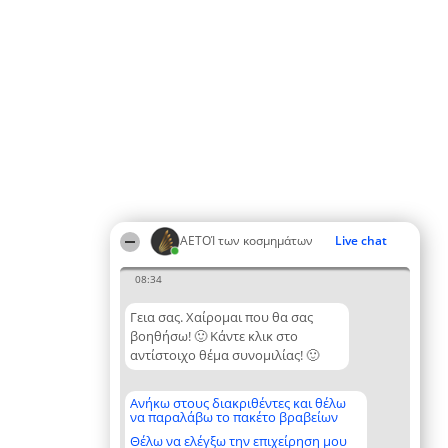
ΑΕΤΟΊ των κοσμημάτων
Live chat
08:34
Γεια σας. Χαίρομαι που θα σας
βοηθήσω! 🙂 Κάντε κλικ στο
αντίστοιχο θέμα συνομιλίας! 🙂
Ανήκω στους διακριθέντες και θέλω
να παραλάβω το πακέτο βραβείων
Θέλω να ελέγξω την επιχείρηση μου