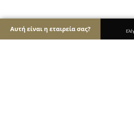
Αυτή είναι η εταιρεία σας?
Ελέ
Αετοί των κοσμημάτων
Κοσμήματα, Χειροποίητ
RIST Hellas
8.6
(183)