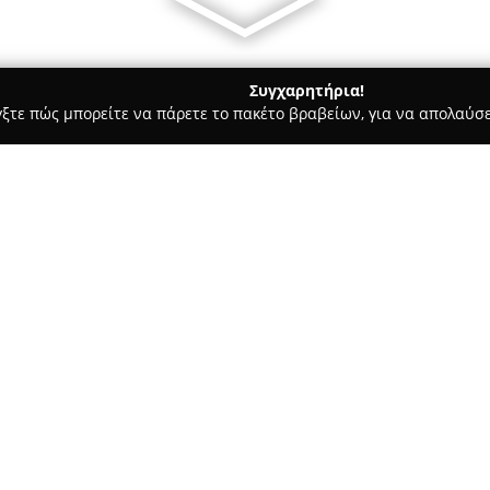
Συγχαρητήρια!
γξτε πώς μπορείτε να πάρετε το πακέτο βραβείων, για να απολαύσε
α Κοσμήματα, Ρολόγια - Θερμη
RIST Hellas
Σχετικά με την εταιρεία:
Η
RIST Hellas
ιδρύθηκε το 2014
στον τομέα του ρολογιού και 
έδρα της βρίσκεται στη Λεωφό
λειτουργεί ως επίσημος διαν
Δείτε περισσότερα >>
σημάτων. Το ευρύ χαρτοφυλάκ
άλλων τα Michael Kors, Emporio
PDPAOLA, Seiko και Lorus, καλ