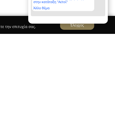
στην κατάταξη "Αετοί"
Άλλο θέμα
Έλεγχος
τε την επιτυχία σας.
 και αποτελεί έναν από τους ηγετικούς φορείς
του κοσμήματος στην Ελλάδα και την Κύπρο. Η
ρο Γεωργικής Σχολής 27 στη Θεσσαλονίκη και
ομέας για πληθώρα γνωστών διεθνών εμπορικών
ιο εμπορικών σημάτων περιλαμβάνει μεταξύ
 Armani, Diesel, Skagen, Oris, Nomination,
ύπτοντας διαφορετικές προτιμήσεις και