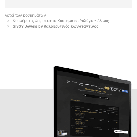
Αετοί των κοσμημάτων
Κοσμήματα, Χειροποίητα Κοσμήματα, Ρολόγια - Άλιμος
SISSY Jewels by Καλαβρυτινός Κωνσταντίνος