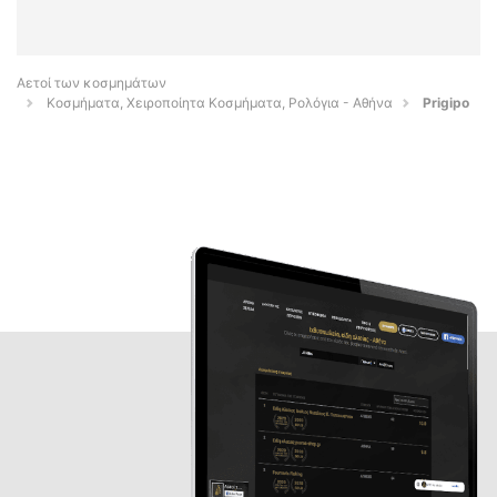
Αετοί των κοσμημάτων
Κοσμήματα, Χειροποίητα Κοσμήματα, Ρολόγια - Αθήνα
Prigipo