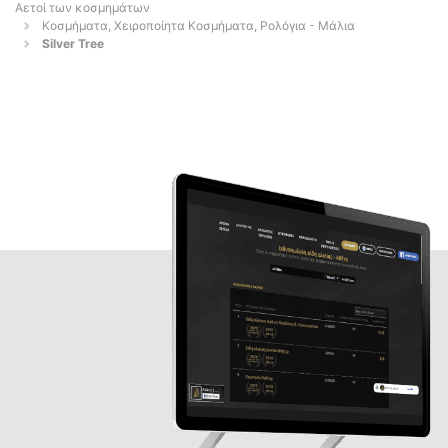
Αετοί των κοσμημάτων
Κοσμήματα, Χειροποίητα Κοσμήματα, Ρολόγια - Μάλια
Silver Tree