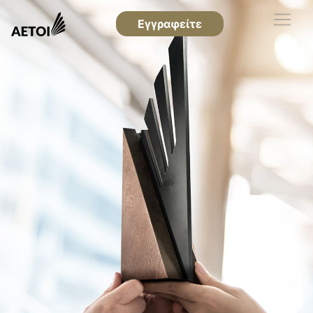
Εγγραφείτε