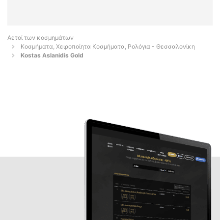
Αετοί των κοσμημάτων
Κοσμήματα, Χειροποίητα Κοσμήματα, Ρολόγια - Θεσσαλονίκη
Kostas Aslanidis Gold