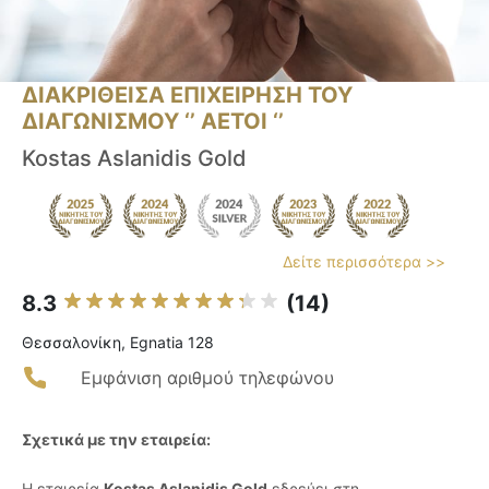
ΔΙΑΚΡΙΘΕΙΣΑ ΕΠΙΧΕΙΡΗΣΗ ΤΟΥ
ΔΙΑΓΩΝΙΣΜΟΥ ‘’ ΑΕΤΟΙ ‘’
Kostas Aslanidis Gold
Δείτε περισσότερα >>
8.3
(14)
Θεσσαλονίκη, Egnatia 128
Εμφάνιση αριθμού τηλεφώνου
Σχετικά με την εταιρεία:
Η εταιρεία
Kostas Aslanidis Gold
εδρεύει στη