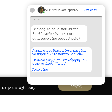
ΑΕΤΟΊ των κοσμημάτων
Live chat
11:37
Γεια σας. Χαίρομαι που θα σας
βοηθήσω! 🙂 Κάντε κλικ στο
αντίστοιχο θέμα συνομιλίας! 🙂
Ανήκω στους διακριθέντες και θέλω
να παραλάβω το πακέτο βραβείων
Θέλω να ελέγξω την επιχείρηση μου
στην κατάταξη "Αετοί"
Άλλο θέμα
Έλεγχος
τε την επιτυχία σας.
αστικού Κοσμήματος