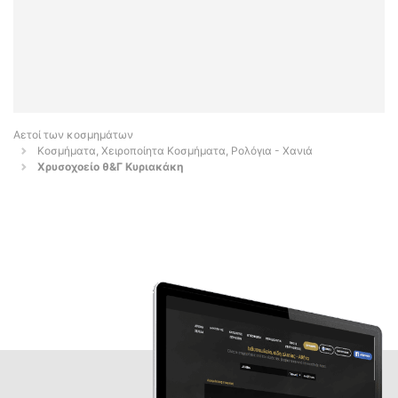
Αετοί των κοσμημάτων
Κοσμήματα, Χειροποίητα Κοσμήματα, Ρολόγια - Χανιά
Χρυσοχοείο θ&Γ Κυριακάκη