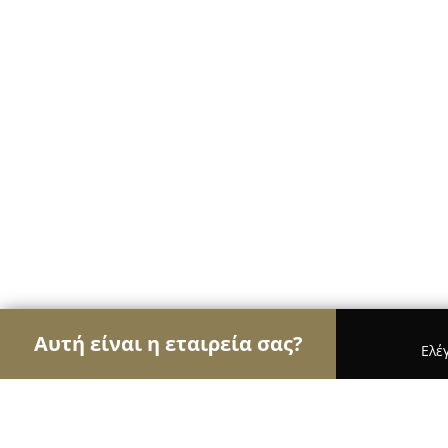
Αυτή είναι η εταιρεία σας?
Ελέ
Αετοί των κοσμημάτων
Κοσμήματα, Χειροποίητ