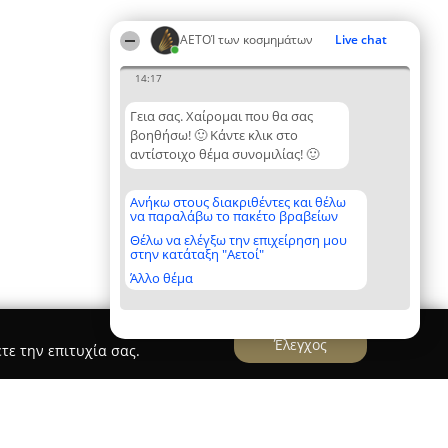
ΑΕΤΟΊ των κοσμημάτων
Live chat
14:17
Γεια σας. Χαίρομαι που θα σας
βοηθήσω! 🙂 Κάντε κλικ στο
αντίστοιχο θέμα συνομιλίας! 🙂
Ανήκω στους διακριθέντες και θέλω
να παραλάβω το πακέτο βραβείων
Θέλω να ελέγξω την επιχείρηση μου
στην κατάταξη "Αετοί"
Άλλο θέμα
Έλεγχος
τε την επιτυχία σας.