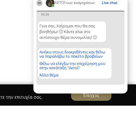
ΑΕΤΟΊ των κοσμημάτων
Live chat
09:26
Γεια σας. Χαίρομαι που θα σας
βοηθήσω! 🙂 Κάντε κλικ στο
αντίστοιχο θέμα συνομιλίας! 🙂
Ανήκω στους διακριθέντες και θέλω
να παραλάβω το πακέτο βραβείων
Θέλω να ελέγξω την επιχείρηση μου
στην κατάταξη "Αετοί"
Άλλο θέμα
Έλεγχος
τε την επιτυχία σας.