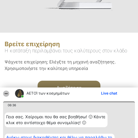
Βρείτε επιχείρηση
Η κατάταξη περιλαμβάνει τους καλύτερους στον κλάδο
Ψάχνετε επιχείρηση; Ελέγξτε τη μηχανή αναζήτησης.
Χρησιμοποιήστε την καλύτερη υπηρεσία
Αναζήτηση
ΑΕΤΟΊ των κοσμημάτων
Live chat
06:36
Γεια σας. Χαίρομαι που θα σας βοηθήσω! 🙂 Κάντε
κλικ στο αντίστοιχο θέμα συνομιλίας! 🙂
Διοργανωτής της
Κατάταξη
Επικοινωνία
Ανήκω στους διακριθέντες και θέλω να παραλάβω το
κατάταξης
Διακριθέντες
Επικοινωνία