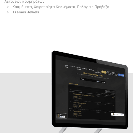
Αετοί των κοσμημάτων
Κοσμήματα, Χειροποίητα Κοσμήματα, Ρολόγια - Πρέβεζα
Tzamos Jewels