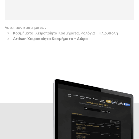
Αετοί των κοσμημάτων
Κοσμήματα, Χειροποίητα Κοσμήματα, Ρολόγια - Ηλιούπολη
Artisan Χειροποίητα Κοσμήματα - Δώρα