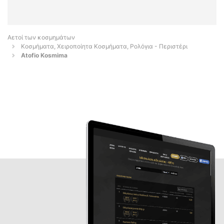
Αετοί των κοσμημάτων
Κοσμήματα, Χειροποίητα Κοσμήματα, Ρολόγια - Περιστέρι
Atofio Kosmima